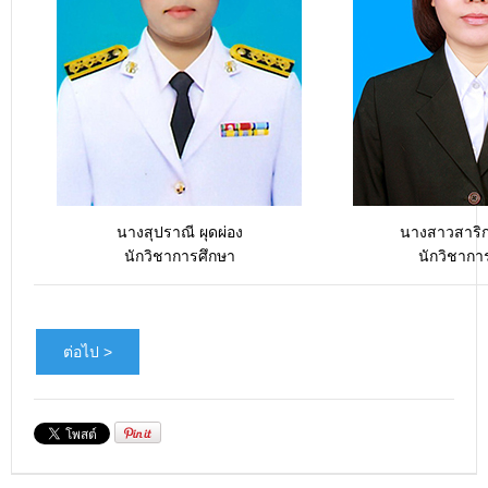
นางสุปราณี ผุดผ่อง
นางสาวสาริ
นักวิชาการศึกษา
นักวิชากา
ต่อไป >