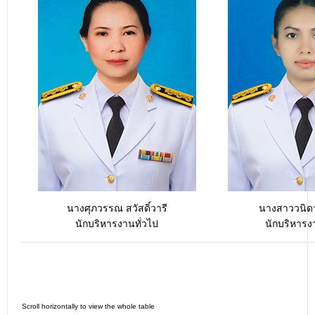
นางศุภวรรณ สวัสดิ์วารี
นางสาววนิดา
นักบริหารงานทั่วไป
นักบริหารง