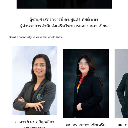
ผู้ช่วยศาสตราจารย์ ดร.พูนศิริ ทิพย์เนตร
ผู้อำนวยการสำนักส่งเสริมวิชาการและงานทะเบียน
อาจารย์ ดร.สุกัญชลิกา
ผศ. ดร.เวธกา เช้าเจริญ
ผศ. ด
บุญมาธรรม