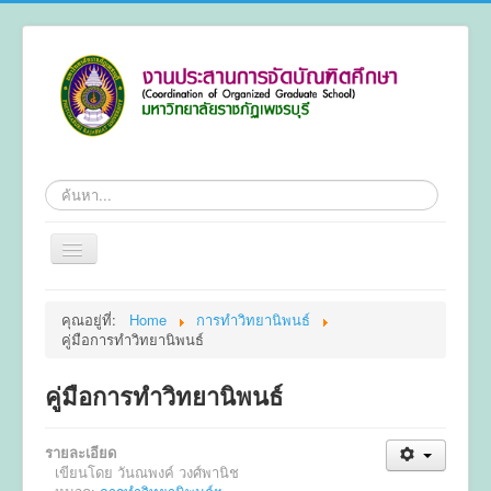
ค้นหา
สลับ
เน
วิ
หน้าแรก
เก
คุณอยู่ที่:
Home
การทำวิทยานิพนธ์
ชั่น
คู่มือการทำวิทยานิพนธ์
ข้อมูลทั่วไป
หลักสูตร
คู่มือการทำวิทยานิพนธ์
ระเบียบ
รายละเอียด
การลงทะเบียน
เขียนโดย
วันณพงค์ วงศ์พานิช
การทำวิทยานิพนธ์