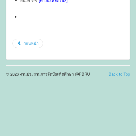
ผนวก จ-ช
[ดาวน์โหลดไฟล์]
ก่อนหน้า
© 2026 งานประสานการจัดบัณฑิตศึกษา @PBRU
Back to Top