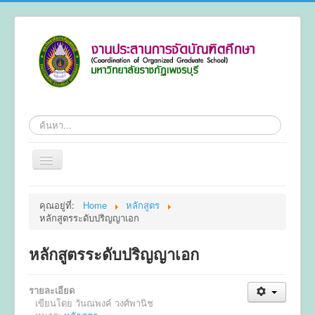
ค้นหา
สลับ
เน
วิ
หน้าแรก
เก
คุณอยู่ที่:
Home
หลักสูตร
ชั่น
หลักสูตรระดับปริญญาเอก
ข้อมูลทั่วไป
หลักสูตร
หลักสูตรระดับปริญญาเอก
ระเบียบ
รายละเอียด
การลงทะเบียน
เขียนโดย
วันณพงค์ วงศ์พานิช
การทำวิทยานิพนธ์