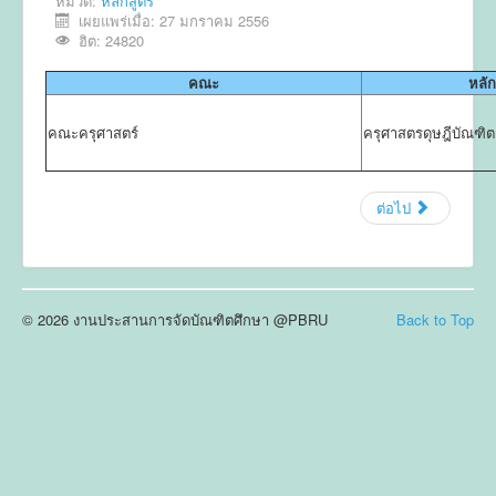
หมวด:
หลักสูตร
เผยแพร่เมื่อ: 27 มกราคม 2556
ข่าวประชาสัมพันธ์
ฮิต: 24820
ข่าวประชุมวิชาการ
คณะ
หลัก
ข่าวรับสมัคร
คณะครุศาสตร์
ครุศาสตรดุษฎีบัณฑิต
ติดต่อ
ต่อไป
© 2026 งานประสานการจัดบัณฑิตศึกษา @PBRU
Back to Top