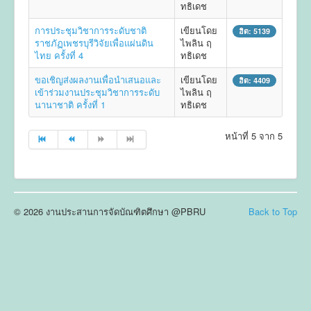
ทธิเดช
ข่าวประชาสัมพันธ์
การประชุมวิชาการระดับชาติ
เขียนโดย
ฮิต: 5139
ราชภัฏเพชรบุรีวิจัยเพื่อแผ่นดิน
ไพลิน ฤ
ข่าวประชุมวิชาการ
ไทย ครั้งที่ 4
ทธิเดช
ข่าวรับสมัคร
ขอเชิญส่งผลงานเพื่อนำเสนอและ
เขียนโดย
ฮิต: 4409
เข้าร่วมงานประชุมวิชาการระดับ
ไพลิน ฤ
ติดต่อ
นานาชาติ ครั้งที่ 1
ทธิเดช
หน้าที่ 5 จาก 5
© 2026 งานประสานการจัดบัณฑิตศึกษา @PBRU
Back to Top