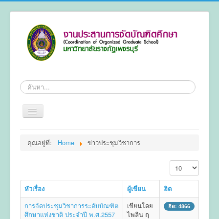
ค้นหา
สลับ
เน
วิ
หน้าแรก
เก
คุณอยู่ที่:
Home
ข่าวประชุมวิชาการ
ชั่น
ข้อมูลทั่วไป
แสดง #
หลักสูตร
ระเบียบ
หัวเรื่อง
ผู้เขียน
ฮิต
การลงทะเบียน
การจัดประชุมวิชาการระดับบัณฑิต
เขียนโดย
ฮิต: 4866
ศึกษาแห่งชาติ ประจำปี พ.ศ.2557
ไพลิน ฤ
การทำวิทยานิพนธ์